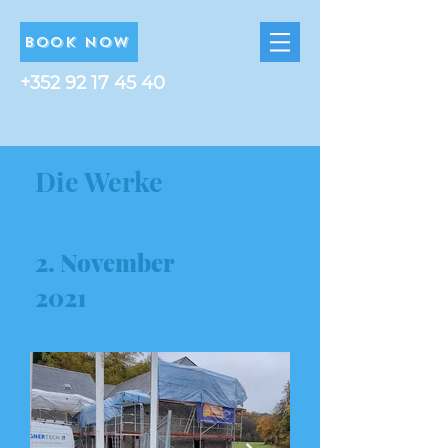
BOOK NOW
+352 92 17 45 40
Die Werke
2. November
2021